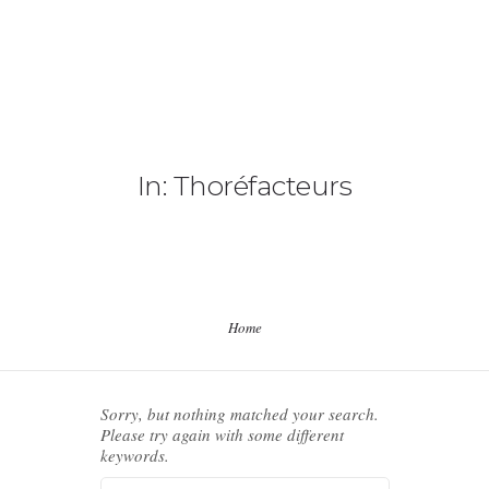
LA RECYCLADA
L’ASSOCIATION
In: Thoréfacteurs
PARTICIPER À L’ASSOCIATION !
NOS PARTENAIRES
NOS POINTS DE COLLECTES
Home
CONTACT
Sorry, but nothing matched your search.
Please try again with some different
keywords.